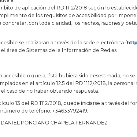
tiva a:
bito de aplicación del RD 1112/2018 según lo establecido
plimiento de los requisitos de accesibilidad por impon
e concretar, con toda claridad, los hechos, razones y pet
esible se realizarán a través de la sede electrónica (
htt
or el área de Sistemas de la Información de Red.es.
n accesible o queja, ésta hubiera sido desestimada, no s
mplados en el artículo 12.5 del RD 1112/2018, la persona 
 el caso de no haber obtenido respuesta.
culo 13 del RD 1112/2018, puede iniciarse a través del f
el número de teléfono: +34633792419.
as por DANIEL PONCIANO CHAPELA FERNANDEZ.