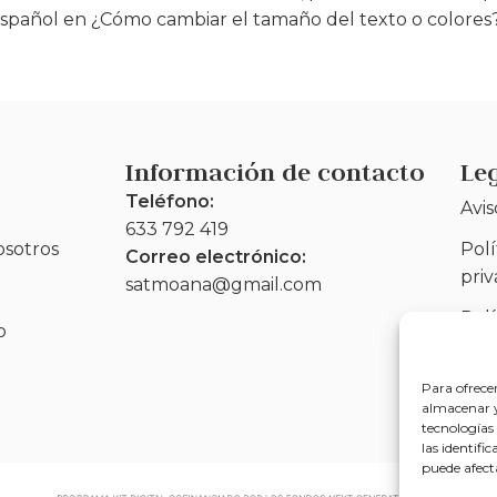
español en ¿Cómo cambiar el tamaño del texto o colores
Información de contacto
Le
Teléfono:
Avis
633 792 419
osotros
Polí
Correo electrónico:
pri
satmoana@gmail.com
Polí
o
(UE
Acce
Para ofrece
almacenar y/
tecnologías
las identifi
puede afect